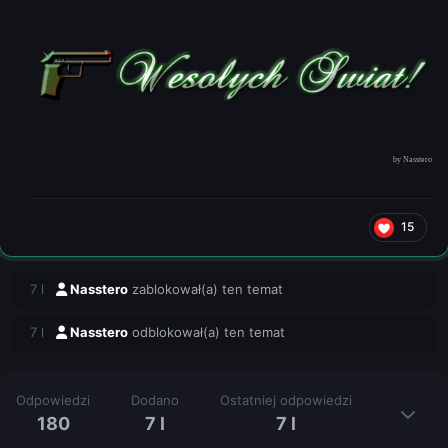
by Nasstero
15
7 l
Nasstero
zablokował(a) ten temat
7 l
Nasstero
odblokował(a) ten temat
Odpowiedzi
Dodano
Ostatniej odpowiedzi
180
7 l
7 l