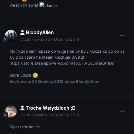
Wesołych świąt
BloodyAlien
Opublikowano
24 Grudnia 2018
Moim zdaniem lepsze do wygranie by byly klucze cs go bo cs
1,6 z cs czero na steam kosztuje 3.59 zl
https://store.steampowered.com/app/10/CounterStrike/
biore udzial
Edytowane
24 Grudnia 2018
przez BloodyAlien
Troche Wstydzioch ;D
Opublikowano
24 Grudnia 2018
Zgłaszam sie !
:d