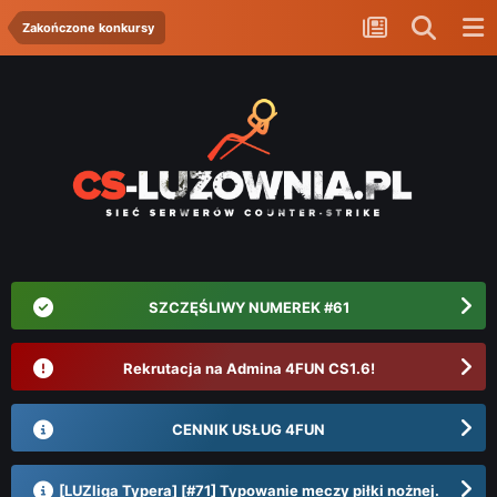
Zakończone konkursy
SZCZĘŚLIWY NUMEREK #61
Rekrutacja na Admina 4FUN CS1.6!
CENNIK USŁUG 4FUN
[LUZliga Typera] [#71] Typowanie meczy piłki nożnej.