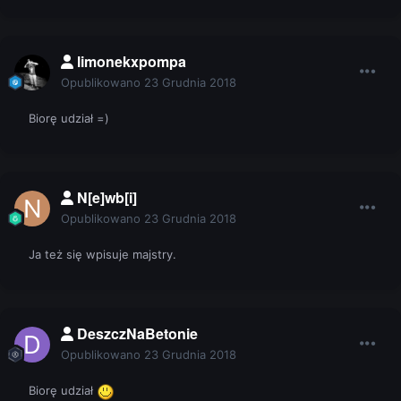
limonekxpompa
Opublikowano
23 Grudnia 2018
Biorę udział =)
N[e]wb[i]
Opublikowano
23 Grudnia 2018
Ja też się wpisuje majstry.
DeszczNaBetonie
Opublikowano
23 Grudnia 2018
Biorę udział