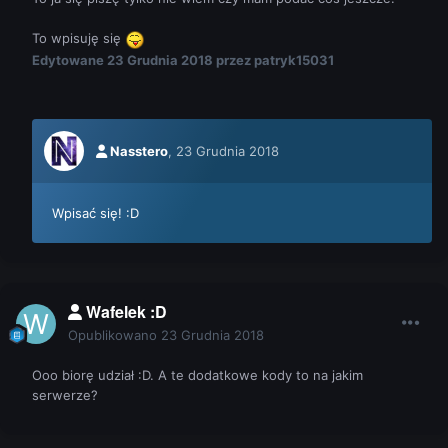
To wpisuję się
Edytowane
23 Grudnia 2018
przez patryk15031
Nasstero
,
23 Grudnia 2018
Wpisać się! :D
Wafelek :D
Opublikowano
23 Grudnia 2018
Ooo biorę udział :D. A te dodatkowe kody to na jakim
serwerze?