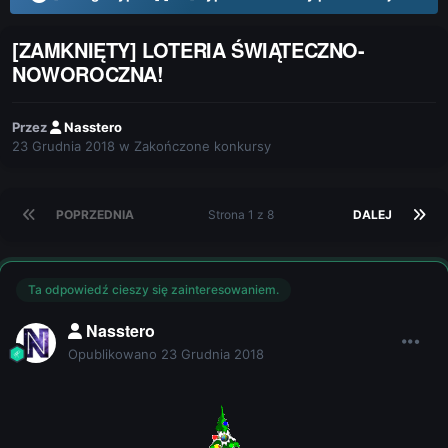
[ZAMKNIĘTY] LOTERIA ŚWIĄTECZNO-
NOWOROCZNA!
Przez
Nasstero
23 Grudnia 2018
w
Zakończone konkursy
POPRZEDNIA
Strona 1 z 8
DALEJ
Ta odpowiedź cieszy się zainteresowaniem.
Nasstero
Opublikowano
23 Grudnia 2018