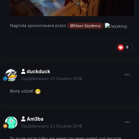
Nagroda sponorowana przez
@Klaun Szyderca
9
duckduck
Opublikowano
23 Grudnia 2018
Biorę udział!
Am3ba
Opublikowano
23 Grudnia 2018
To ja się piszę tylko nie wiem czy mam podać coś jeszcze.