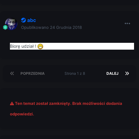
abc
Opublikowano
24 Grudnia 2018
Biorę udział !
POPRZEDNIA
Strona 1 z 8
DALEJ
Ten temat został zamknięty. Brak możliwości dodania
odpowiedzi.